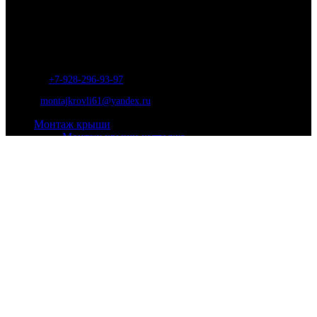
Ремонт и строительство крыш в Ростове-на-Дону и области.
Отличные специалисты и большой опыт работы. Гарантия качества и
соблюдения сроков работ.
Адрес:
г. Ростов-на-Дону, ул. Вавилова, д. 46а
Телефон
:
+7-928-296-93-97
Почта:
montajkrovli61@yandex.ru
Монтаж крыши
Монтаж крыши коттеджа
Монтаж крыши таунхауса
Монтаж крыши гаража
Монтаж крыши мансарды
Монтаж крыши для бани
Монтаж кровли
Мягкой
Металлочерепица
Ондулин
Профнастил
Натуральной
Кровельные работы
Ремонт кровли