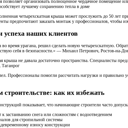
я позволяет организовать полноценное чердачное помещение ил
собствует лучшему сохранению тепла в доме
лненная четырехскатная крыша может прослужить до 50 лет пр
нты предпочитают заказать монтаж у профессионалов, чтобы из
и успеха наших клиентов
а во время урагана, решил сделать новую четырехскатную. Обра
вствую себя в безопасности.» — Михаил Петрович, Ростов-на-До
ная крыша не давала достаточно пространства. Специалисты пре
, Таганрог
л. Профессионалы помогли рассчитать нагрузки и правильно ус
строительстве: как их избежать
нструкций показывает, что начинающие строители часто допус
т к застаиванию снега или сложностям с водоотведением
иалов для стропильной системы
еждевременному износу конструкции