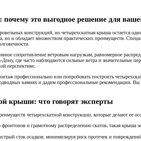
почему это выгодное решение для ваше
кровельных конструкций, но четырехскатная крыша остается од
льна, но и обладает множеством практических преимуществ. Спе
олговечности.
вное сопротивление ветровым нагрузкам, равномерное распреде
-Дону, где часто наблюдаются сильные ветра и значительные пе
ой перспективе.
 монтаж профессионально или попробовать построить четырехск
 подводных камнях и дадим профессиональные рекомендации. Вы 
й крыши: что говорят эксперты
еимуществ четырехскатной конструкции, которые делают ее осо
 фронтонов и грамотному распределению скатов, такая крыша 
ыстрый сток осадков, минимизируя риск протечек и повреждени