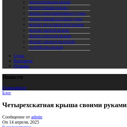
ПРОЕКТИРОВАНИЕ КРЫШИ
РЕМОНТ КРЫШИ ГАРАЖА
КРЫША МНОГОКВАРТИРНОГО ДОМА
РЕМОНТ КРЫШИ ЧАСТНОГО ДОМА
РЕМОНТ МЕТАЛЛИЧЕСКОЙ КРОВЛИ
РЕМОНТ МЯГКОЙ КРОВЛИ
РЕМОНТ ПЛОСКОЙ КРОВЛИ
РЕМОНТ ЭЛЕМЕНТОВ КРОВЛИ
УСТРОЙСТВО КРОВЛИ
О нас
Контакты
Отзывы
Новости
Главная
Блог
Блог
Четырехскатная крыша своими руками: 
Сообщение от
admin
On 14 апреля, 2025