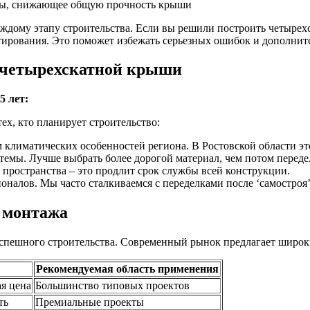
емы, снижающее общую прочность крыши
аждому этапу строительства. Если вы решили построить четыре
ктирования. Это поможет избежать серьезных ошибок и дополнит
 четырехскатной крыши
5 лет:
х, кто планирует строительство:
м климатических особенностей региона. В Ростовской области эт
стемы. Лучше выбрать более дорогой материал, чем потом перед
 пространства – это продлит срок службы всей конструкции.
налов. Мы часто сталкиваемся с переделками после ‘самостроя’
 монтажа
 успешного строительства. Современный рынок предлагает шир
Рекомендуемая область применения
ая цена
Большинство типовых проектов
ть
Премиальные проекты