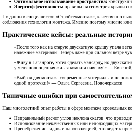
Оптимальное использование пространства:
конструкци
Энергоэффективность:
правильная геометрия крыши спо
По данным специалистов «Стройтехмонтаж», качественно выпо
соблюдения технологии монтажа. Именно поэтому многие клие
Практические кейсы: реальные истори
«После того как на старую двускатную крышу упала ветк
надежные материалы. Теперь даже при сильном ветре чу
«Живу в Таганроге, хотел сделать мансарду, но двухскат
у меня полноценная жилая комната наверху!» — Евгений
«Выбрал для монтажа современные материалы и не пожале
одной протечки!» — Ольга Сергеевна, Новочеркасск
Типичные ошибки при самостоятельном 
Наш многолетний опыт работы в сфере монтажа кровельных ко
Неправильный расчет углов наклона скатов, что приводи
Использование некачественных или неподходящих матер
Пренебрежение гидро- и пароизоляцией, что ведет к пр