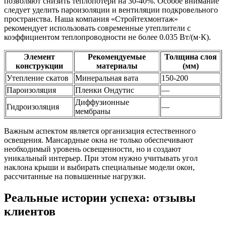
позволяют снизить теплопотери на 30-40%. Особое внимание
следует уделить пароизоляции и вентиляции подкровельного
пространства. Наша компания «Стройтехмонтаж»
рекомендует использовать современные утеплители с
коэффициентом теплопроводности не более 0.035 Вт/(м·К).
Элемент
Рекомендуемые
Толщина слоя
конструкции
материалы
(мм)
Утепление скатов
Минеральная вата
150-200
Пароизоляция
Пленки Ондутис
—
Диффузионные
Гидроизоляция
—
мембраны
Важным аспектом является организация естественного
освещения. Мансардные окна не только обеспечивают
необходимый уровень освещенности, но и создают
уникальный интерьер. При этом нужно учитывать угол
наклона крыши и выбирать специальные модели окон,
рассчитанные на повышенные нагрузки.
Реальные истории успеха: отзывы
клиентов