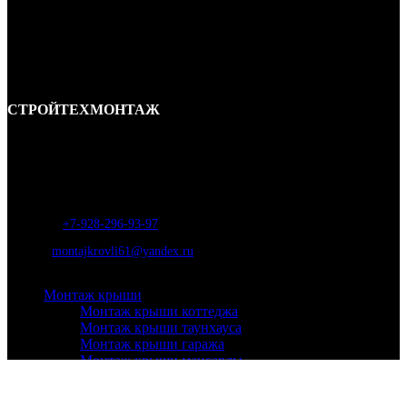
СТРОЙТЕХМОНТАЖ
Ремонт и строительство крыш в Ростове-на-Дону и области.
Отличные специалисты и большой опыт работы. Гарантия качества и
соблюдения сроков работ.
Адрес:
г. Ростов-на-Дону, ул. Вавилова, д. 46а
Телефон
:
+7-928-296-93-97
Почта:
montajkrovli61@yandex.ru
Монтаж крыши
Монтаж крыши коттеджа
Монтаж крыши таунхауса
Монтаж крыши гаража
Монтаж крыши мансарды
Монтаж крыши для бани