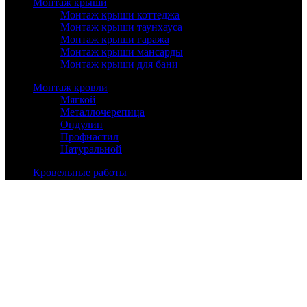
Монтаж крыши
Монтаж крыши коттеджа
Монтаж крыши таунхауса
Монтаж крыши гаража
Монтаж крыши мансарды
Монтаж крыши для бани
Монтаж кровли
Мягкой
Металлочерепица
Ондулин
Профнастил
Натуральной
Кровельные работы
Ремонт кровли
Утепление крыши
Установка окон
Очистка кровли
Установка лестниц
Информация
О нас
Контакты
Отзывы