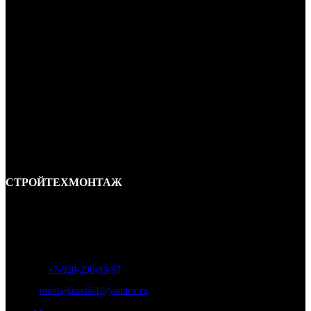
СТРОЙТЕХМОНТАЖ
Ремонт и строительство крыш в Ростове-на-Дону и области.
Отличные специалисты и большой опыт работы. Гарантия качества и
соблюдения сроков работ.
Адрес:
г. Ростов-на-Дону, ул. Вавилова, д. 46а
Телефон
:
+7-928-296-93-97
Почта:
montajkrovli61@yandex.ru