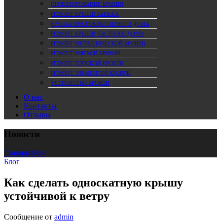
ПРОЕКТИРОВАНИЕ КРЫШИ
РЕМОНТ КРЫШИ ГАРАЖА
КРЫША МНОГОКВАРТИРНОГО ДОМА
РЕМОНТ КРЫШИ ЧАСТНОГО ДОМА
РЕМОНТ МЕТАЛЛИЧЕСКОЙ КРОВЛИ
РЕМОНТ МЯГКОЙ КРОВЛИ
РЕМОНТ ПЛОСКОЙ КРОВЛИ
РЕМОНТ ЭЛЕМЕНТОВ КРОВЛИ
УСТРОЙСТВО КРОВЛИ
О нас
Контакты
Отзывы
Новости
Главная
Блог
Блог
Как сделать односкатную крышу
устойчивой к ветру
Сообщение от
admin