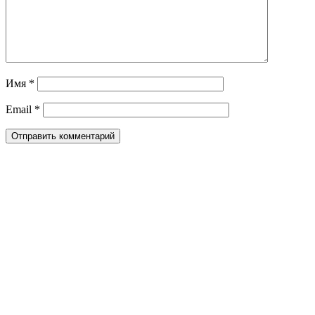
Имя
*
Email
*