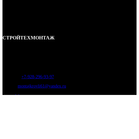
СТРОЙТЕХМОНТАЖ
Ремонт и строительство крыш в Ростове-на-Дону и области.
Отличные специалисты и большой опыт работы. Гарантия качества и
соблюдения сроков работ.
Адрес:
г. Ростов-на-Дону, ул. Вавилова, д. 46а
Телефон
:
+7-928-296-93-97
Почта:
montajkrovli61@yandex.ru
Монтаж крыши
Монтаж крыши коттеджа
Монтаж крыши таунхауса
Монтаж крыши гаража
Монтаж крыши мансарды
Монтаж крыши для бани
Монтаж кровли