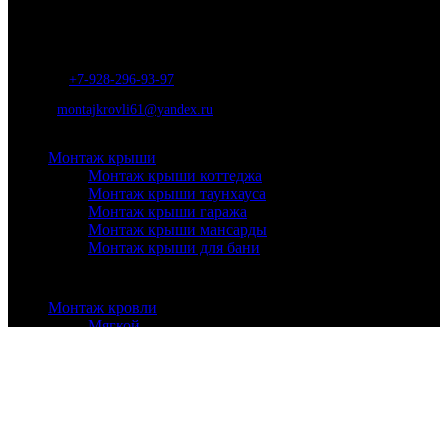
Отличные специалисты и большой опыт работы. Гарантия качества и
соблюдения сроков работ.
Адрес:
г. Ростов-на-Дону, ул. Вавилова, д. 46а
Телефон
:
+7-928-296-93-97
Почта:
montajkrovli61@yandex.ru
Монтаж крыши
Монтаж крыши коттеджа
Монтаж крыши таунхауса
Монтаж крыши гаража
Монтаж крыши мансарды
Монтаж крыши для бани
Монтаж кровли
Мягкой
Металлочерепица
Ондулин
Профнастил
Натуральной