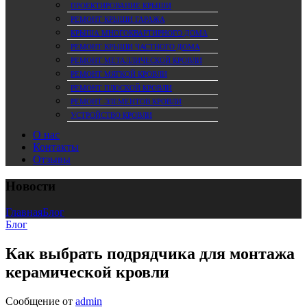
ПРОЕКТИРОВАНИЕ КРЫШИ
РЕМОНТ КРЫШИ ГАРАЖА
КРЫША МНОГОКВАРТИРНОГО ДОМА
РЕМОНТ КРЫШИ ЧАСТНОГО ДОМА
РЕМОНТ МЕТАЛЛИЧЕСКОЙ КРОВЛИ
РЕМОНТ МЯГКОЙ КРОВЛИ
РЕМОНТ ПЛОСКОЙ КРОВЛИ
РЕМОНТ ЭЛЕМЕНТОВ КРОВЛИ
УСТРОЙСТВО КРОВЛИ
О нас
Контакты
Отзывы
Новости
Главная
Блог
Блог
Как выбрать подрядчика для монтажа
керамической кровли
Сообщение от
admin