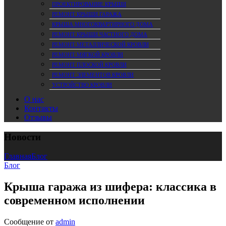
ПРОЕКТИРОВАНИЕ КРЫШИ
РЕМОНТ КРЫШИ ГАРАЖА
КРЫША МНОГОКВАРТИРНОГО ДОМА
РЕМОНТ КРЫШИ ЧАСТНОГО ДОМА
РЕМОНТ МЕТАЛЛИЧЕСКОЙ КРОВЛИ
РЕМОНТ МЯГКОЙ КРОВЛИ
РЕМОНТ ПЛОСКОЙ КРОВЛИ
РЕМОНТ ЭЛЕМЕНТОВ КРОВЛИ
УСТРОЙСТВО КРОВЛИ
О нас
Контакты
Отзывы
Новости
Главная
Блог
Блог
Крыша гаража из шифера: классика в
современном исполнении
Сообщение от
admin