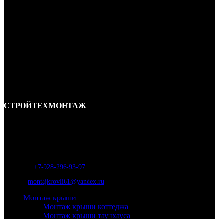
СТРОЙТЕХМОНТАЖ
Ремонт и строительство крыш в Ростове-на-Дону и области.
Отличные специалисты и большой опыт работы. Гарантия качества и
соблюдения сроков работ.
Адрес:
г. Ростов-на-Дону, ул. Вавилова, д. 46а
Телефон
:
+7-928-296-93-97
Почта:
montajkrovli61@yandex.ru
Монтаж крыши
Монтаж крыши коттеджа
Монтаж крыши таунхауса