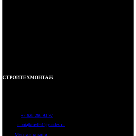
СТРОЙТЕХМОНТАЖ
Ремонт и строительство крыш в Ростове-на-Дону и области.
Отличные специалисты и большой опыт работы. Гарантия качества и
соблюдения сроков работ.
Адрес:
г. Ростов-на-Дону, ул. Вавилова, д. 46а
Телефон
:
+7-928-296-93-97
Почта:
montajkrovli61@yandex.ru
Монтаж крыши