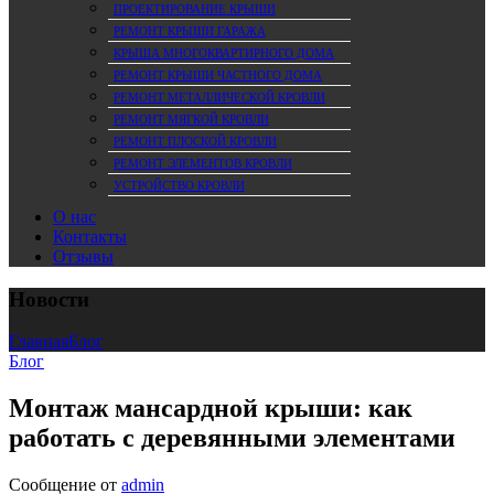
ПРОЕКТИРОВАНИЕ КРЫШИ
РЕМОНТ КРЫШИ ГАРАЖА
КРЫША МНОГОКВАРТИРНОГО ДОМА
РЕМОНТ КРЫШИ ЧАСТНОГО ДОМА
РЕМОНТ МЕТАЛЛИЧЕСКОЙ КРОВЛИ
РЕМОНТ МЯГКОЙ КРОВЛИ
РЕМОНТ ПЛОСКОЙ КРОВЛИ
РЕМОНТ ЭЛЕМЕНТОВ КРОВЛИ
УСТРОЙСТВО КРОВЛИ
О нас
Контакты
Отзывы
Новости
Главная
Блог
Блог
Монтаж мансардной крыши: как
работать с деревянными элементами
Сообщение от
admin