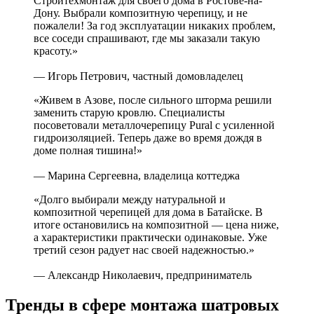
Стройтехмонтаж для своего дома в Ростове-на-
Дону. Выбрали композитную черепицу, и не
пожалели! За год эксплуатации никаких проблем,
все соседи спрашивают, где мы заказали такую
красоту.»
— Игорь Петрович, частный домовладелец
«Живем в Азове, после сильного шторма решили
заменить старую кровлю. Специалисты
посоветовали металлочерепицу Pural с усиленной
гидроизоляцией. Теперь даже во время дождя в
доме полная тишина!»
— Марина Сергеевна, владелица коттеджа
«Долго выбирали между натуральной и
композитной черепицей для дома в Батайске. В
итоге остановились на композитной — цена ниже,
а характеристики практически одинаковые. Уже
третий сезон радует нас своей надежностью.»
— Александр Николаевич, предприниматель
Тренды в сфере монтажа шатровых