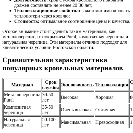
должен составлять не менее 20-30 лет;
Теплоизоляционные свойства:
важно минимизировать
теплопотери через кровлю;
Стоимость:
оптимальное соотношение цены и качества.
Особое внимание стоит уделить таким материалам, как
металлочерепица с покрытием Pural, композитная черепица и
натуральная черепица. Эти материалы отлично подходят для
климатических условий Ростовской области.
Сравнительная характеристика
популярных кровельных материалов
Срок
С
Материал
Экологичность
Теплоизоляция
службы
Металлочерепица
30-50
Высокая
Хорошая
8
Pural
лет
Композитная
35-50
Очень высокая
Отличная
1
черепица
лет
Натуральная
50-100
Максимальная
Превосходная
1
черепица
лет