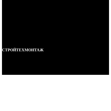
СТРОЙТЕХМОНТАЖ
Ремонт и строительство крыш в Ростове-на-Дону и области.
Отличные специалисты и большой опыт работы. Гарантия качества и
соблюдения сроков работ.
Адрес:
г. Ростов-на-Дону, ул. Вавилова, д. 46а
Телефон
:
+7-928-296-93-97
Почта:
montajkrovli61@yandex.ru
Монтаж крыши
Монтаж крыши коттеджа
Монтаж крыши таунхауса
Монтаж крыши гаража