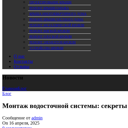
ПРОЕКТИРОВАНИЕ КРЫШИ
РЕМОНТ КРЫШИ ГАРАЖА
КРЫША МНОГОКВАРТИРНОГО ДОМА
РЕМОНТ КРЫШИ ЧАСТНОГО ДОМА
РЕМОНТ МЕТАЛЛИЧЕСКОЙ КРОВЛИ
РЕМОНТ МЯГКОЙ КРОВЛИ
РЕМОНТ ПЛОСКОЙ КРОВЛИ
РЕМОНТ ЭЛЕМЕНТОВ КРОВЛИ
УСТРОЙСТВО КРОВЛИ
О нас
Контакты
Отзывы
Новости
Главная
Блог
Блог
Монтаж водосточной системы: секреты
Сообщение от
admin
On 16 апреля, 2025