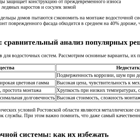
оды защищает конструкцию от преждевременного износа
 ледяных наростов и сосулек зимой
владельцы домов пытаются сэкономить на монтаже водосточной с
онт поврежденного фасада обходится в среднем на 40% дороже, 
: сравнительный анализ популярных р
 для водосточных систем. Рассмотрим основные варианты, их 
щества
Недостатк
Подверженность коррозии, шум при д
широкая цветовая гамма
Высокая цена, чувствительность к м
, простота монтажа
Хрупкость при низких температурах, 
симальная долговечность
Высокая стоимость, сложность монта
ческих условий Ростовской области являются металлические с
ок службы. При этом важно помнить, что даже самый качествен
чной системы: как их избежать