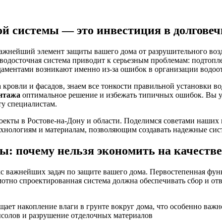
й системы — это инвестиция в долговеч
 важнейший элемент защиты вашего дома от разрушительного воз
 водосточная система приводит к серьезным проблемам: подтопл
аментами возникают именно из-за ошибок в организации водоот
 кровли и фасадов, знаем все тонкости правильной установки во
нтажа
оптимальное решение и избежать типичных ошибок. Вы уз
ту специалистам.
екты в Ростове-на-Дону и области. Поделимся советами наших 
нологиям и материалам, позволяющим создавать надежные систе
: почему нельзя экономить на качестве
кс важнейших задач по защите вашего дома. Первостепенная фу
мотно спроектированная система должна обеспечивать сбор и от
ает накопление влаги в грунте вокруг дома, что особенно важ
высолов и разрушение отделочных материалов