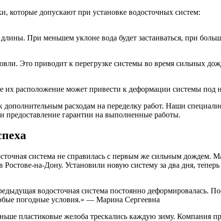
и, которые допускают при установке водосточных систем:
длины. При меньшем уклоне вода будет застаиваться, при больш
овли. Это приводит к перегрузке системы во время сильных дож
 их расположение может привести к деформации системы под н
 к дополнительным расходам на переделку работ. Наши специал
 и предоставление гарантии на выполненные работы.
спеха
досточная система не справилась с первым же сильным дождем. 
в Ростове-на-Дону. Установили новую систему за два дня, тепер
Предыдущая водосточная система постоянно деформировалась. П
любые погодные условия.» — Марина Сергеевна
аньше пластиковые желоба трескались каждую зиму. Компания 