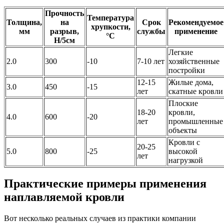
Прочность
Температура
Толщина,
на
Срок
Рекомендуемое
хрупкости,
мм
разрыв,
службы
применение
°C
Н/5см
Легкие
2.0
300
-10
7-10 лет
хозяйственные
постройки
12-15
Жилые дома,
3.0
450
-15
лет
скатные кровли
Плоские
18-20
кровли,
4.0
600
-20
лет
промышленные
объекты
Кровли с
20-25
5.0
800
-25
высокой
лет
нагрузкой
Практические примеры применения
наплавляемой кровли
Вот несколько реальных случаев из практики компании