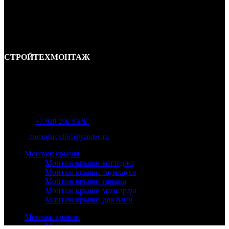
СТРОЙТЕХМОНТАЖ
Ремонт и строительство крыш в Ростове-на-Дону и области.
Отличные специалисты и большой опыт работы. Гарантия качества и
соблюдения сроков работ.
Адрес:
г. Ростов-на-Дону, ул. Вавилова, д. 46а
Телефон
:
+7-928-296-93-97
Почта:
montajkrovli61@yandex.ru
Монтаж крыши
Монтаж крыши коттеджа
Монтаж крыши таунхауса
Монтаж крыши гаража
Монтаж крыши мансарды
Монтаж крыши для бани
Монтаж кровли
Мягкой