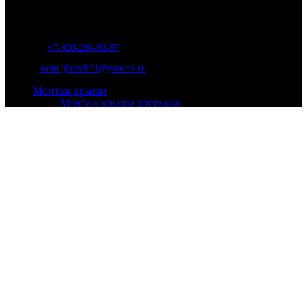
соблюдения сроков работ.
Адрес:
г. Ростов-на-Дону, ул. Вавилова, д. 46а
Телефон
:
+7-928-296-93-97
Почта:
montajkrovli61@yandex.ru
Монтаж крыши
Монтаж крыши коттеджа
Монтаж крыши таунхауса
Монтаж крыши гаража
Монтаж крыши мансарды
Монтаж крыши для бани
Монтаж кровли
Мягкой
Металлочерепица
Ондулин
Профнастил
Натуральной
Кровельные работы
Ремонт кровли
Утепление крыши
Установка окон