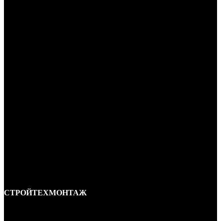
СТРОЙТЕХМОНТАЖ
Ремонт и строительство крыш в Ростове-на-Дону и области.
Отличные специалисты и большой опыт работы. Гарантия качества и