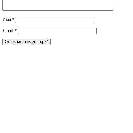
Имя
*
Email
*