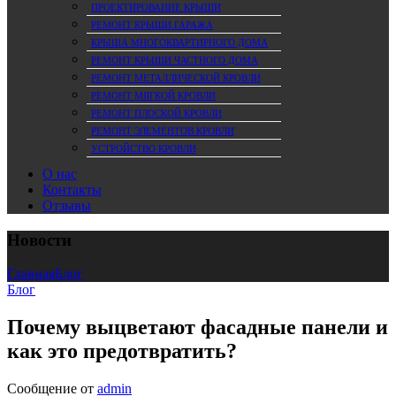
ПРОЕКТИРОВАНИЕ КРЫШИ
РЕМОНТ КРЫШИ ГАРАЖА
КРЫША МНОГОКВАРТИРНОГО ДОМА
РЕМОНТ КРЫШИ ЧАСТНОГО ДОМА
РЕМОНТ МЕТАЛЛИЧЕСКОЙ КРОВЛИ
РЕМОНТ МЯГКОЙ КРОВЛИ
РЕМОНТ ПЛОСКОЙ КРОВЛИ
РЕМОНТ ЭЛЕМЕНТОВ КРОВЛИ
УСТРОЙСТВО КРОВЛИ
О нас
Контакты
Отзывы
Новости
Главная
Блог
Блог
Почему выцветают фасадные панели и
как это предотвратить?
Сообщение от
admin