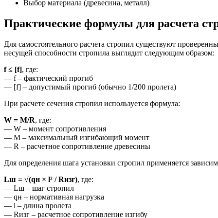
Выбор материала (древесина, металл)
Практические формулы для расчета ст
Для самостоятельного расчета стропил существуют проверенн
несущей способности стропила выглядит следующим образом:
f ≤ [f]
, где:
— f – фактический прогиб
— [f] – допустимый прогиб (обычно 1/200 пролета)
При расчете сечения стропил используется формула:
W = M/R
, где:
— W – момент сопротивления
— M – максимальный изгибающий момент
— R – расчетное сопротивление древесины
Для определения шага установки стропил применяется зависим
Lш = √(qн × l² / Rизг)
, где:
— Lш – шаг стропил
— qн – нормативная нагрузка
— l – длина пролета
— Rизг – расчетное сопротивление изгибу