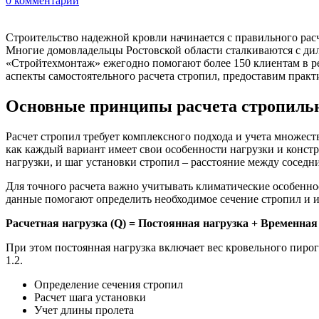
0
комментарии
Строительство надежной кровли начинается с правильного расч
Многие домовладельцы Ростовской области сталкиваются с ди
«Стройтехмонтаж» ежегодно помогают более 150 клиентам в ре
аспекты самостоятельного расчета стропил, предоставим прак
Основные принципы расчета стропиль
Расчет стропил требует комплексного подхода и учета множеств
как каждый вариант имеет свои особенности нагрузки и конст
нагрузки, и шаг установки стропил – расстояние между соседн
Для точного расчета важно учитывать климатические особенности
данные помогают определить необходимое сечение стропил и 
Расчетная нагрузка (Q) = Постоянная нагрузка + Временна
При этом постоянная нагрузка включает вес кровельного пиро
1.2.
Определение сечения стропил
Расчет шага установки
Учет длины пролета