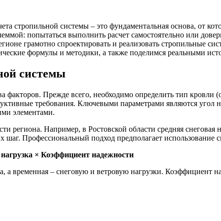
ета стропильной системы – это фундаментальная основа, от кото
леммой: попытаться выполнить расчет самостоятельно или дове
гионе грамотно спроектировать и реализовать стропильные сис
тические формулы и методики, а также поделимся реальными ист
ной системы
а факторов. Прежде всего, необходимо определить тип кровли (о
руктивные требования. Ключевыми параметрами являются угол на
ими элементами.
 региона. Например, в Ростовской области средняя снеговая нагр
их шаг. Профессиональный подход предполагает использование 
я нагрузка × Коэффициент надежности
га, а временная – снеговую и ветровую нагрузки. Коэффициент 