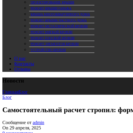
ПРОЕКТИРОВАНИЕ КРЫШИ
РЕМОНТ КРЫШИ ГАРАЖА
КРЫША МНОГОКВАРТИРНОГО ДОМА
РЕМОНТ КРЫШИ ЧАСТНОГО ДОМА
РЕМОНТ МЕТАЛЛИЧЕСКОЙ КРОВЛИ
РЕМОНТ МЯГКОЙ КРОВЛИ
РЕМОНТ ПЛОСКОЙ КРОВЛИ
РЕМОНТ ЭЛЕМЕНТОВ КРОВЛИ
УСТРОЙСТВО КРОВЛИ
О нас
Контакты
Отзывы
Новости
Главная
Блог
Блог
Самостоятельный расчет стропил: фор
Сообщение от
admin
On 29 апреля, 2025