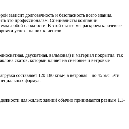
рой зависит долговечность и безопасность всего здания.
рить это профессионалам. Специалисты компании
темы любой сложности. В этой статье мы раскроем ключевые
ориями успеха наших клиентов.
дноскатная, двускатная, вальмовая) и материал покрытия, так
клона скатов, который влияет на снеговые и ветровые
узка составляет 120-180 кг/м², а ветровая – до 45 м/с. Эти
специальных формул:
надежности для жилых зданий обычно принимается равным 1.1-