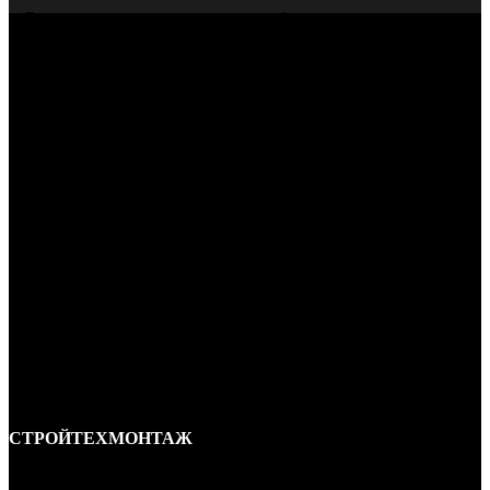
Всегда даем гарантию на нашу работу
СТРОЙТЕХМОНТАЖ
Ремонт и строительство крыш в Ростове-на-Дону и области.