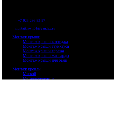
Отличные специалисты и большой опыт работы. Гарантия качества и
соблюдения сроков работ.
Адрес:
г. Ростов-на-Дону, ул. Вавилова, д. 46а
Телефон
:
+7-928-296-93-97
Почта:
montajkrovli61@yandex.ru
Монтаж крыши
Монтаж крыши коттеджа
Монтаж крыши таунхауса
Монтаж крыши гаража
Монтаж крыши мансарды
Монтаж крыши для бани
Монтаж кровли
Мягкой
Металлочерепица
Ондулин
Профнастил
Натуральной
Кровельные работы
Ремонт кровли
Утепление крыши
Установка окон