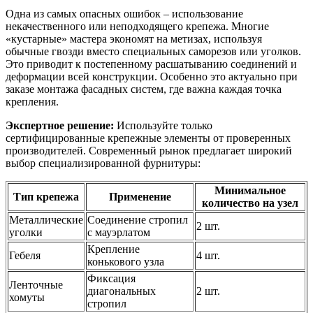
Одна из самых опасных ошибок – использование
некачественного или неподходящего крепежа. Многие
«кустарные» мастера экономят на метизах, используя
обычные гвозди вместо специальных саморезов или уголков.
Это приводит к постепенному расшатыванию соединений и
деформации всей конструкции. Особенно это актуально при
заказе монтажа фасадных систем, где важна каждая точка
крепления.
Экспертное решение:
Используйте только
сертифицированные крепежные элементы от проверенных
производителей. Современный рынок предлагает широкий
выбор специализированной фурнитуры:
Минимальное
Тип крепежа
Применение
количество на узел
Металлические
Соединение стропил
2 шт.
уголки
с мауэрлатом
Крепление
Гебеля
4 шт.
конькового узла
Фиксация
Ленточные
диагональных
2 шт.
хомуты
стропил