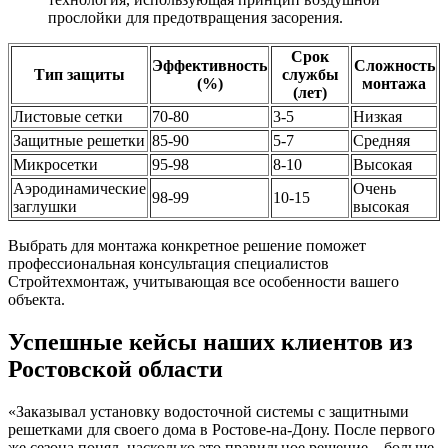
прослойки для предотвращения засорения.
Срок
Эффективность
Сложность
Тип защиты
службы
(%)
монтажа
(лет)
Листовые сетки
70-80
3-5
Низкая
Защитные решетки
85-90
5-7
Средняя
Микросетки
95-98
8-10
Высокая
Аэродинамические
Очень
98-99
10-15
заглушки
высокая
Выбрать для монтажа конкретное решение поможет
профессиональная консультация специалистов
Стройтехмонтаж, учитывающая все особенности вашего
объекта.
Успешные кейсы наших клиентов из
Ростовской области
«Заказывал установку водосточной системы с защитными
решетками для своего дома в Ростове-на-Дону. После первого
же сезона понял, насколько это правильное решение – больше