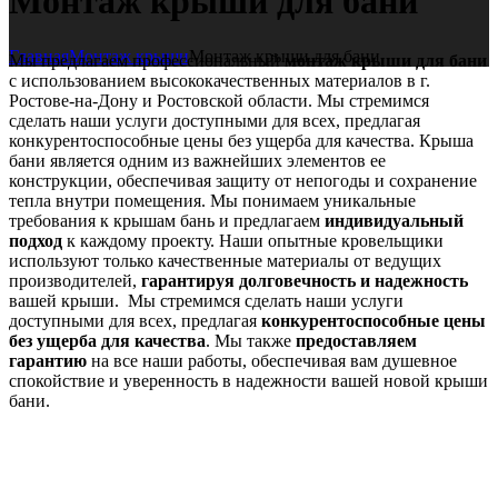
Монтаж крыши для бани
Главная
Монтаж крыши
Монтаж крыши для бани
Мы предлагаем профессиональный
монтаж крыши для бани
с использованием высококачественных материалов в г.
Ростове-на-Дону и Ростовской области. Мы стремимся
сделать наши услуги доступными для всех, предлагая
конкурентоспособные цены без ущерба для качества. Крыша
бани является одним из важнейших элементов ее
конструкции, обеспечивая защиту от непогоды и сохранение
тепла внутри помещения. Мы понимаем уникальные
требования к крышам бань и предлагаем
индивидуальный
подход
к каждому проекту. Наши опытные кровельщики
используют только качественные материалы от ведущих
производителей,
гарантируя долговечность и надежность
вашей крыши. Мы стремимся сделать наши услуги
доступными для всех, предлагая
конкурентоспособные цены
без ущерба для качества
. Мы также
предоставляем
гарантию
на все наши работы, обеспечивая вам душевное
спокойствие и уверенность в надежности вашей новой крыши
бани.