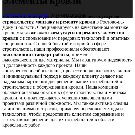
Элементы кровли
Главная
Ремонт кровли
Элементы кровли
Наша компания предоставляет
полный спектр услуг
по
строительству, монтажу и ремонту кровли
в Ростове-на-
Дону и области. Специализируясь на качественном монтаже
крыш, мы также оказываем
услуги по ремонту элементов
кровли
с использованием передовых технологий и опытных
специалистов. С нашей богатой историей в сфере
строительства, наши профессионалы обеспечивают
высочайший стандарт работы
, применяя
высококачественные материалы. Мы гарантируем надежность
и долговечность каждого проекта. Наши
конкурентоспособные цены, профессиональные консультации
и индивидуальный подход к каждому клиенту делают нас
надежным партнером для решения ваших потребностей в
строительстве и обслуживании кровли. Наша компания
обладает богатым опытом в сфере строительства и монтажа
кровли, что подтверждается успешно завершенными
проектами различной сложности. Мы также активно следим
за инновациями в отрасли, применяя передовые методы и
технологии, чтобы предоставить клиентам современные и
эффективные решения для их потребностей в области
кровельных работ.