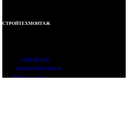
СТРОЙТЕХМОНТАЖ
Ремонт и строительство крыш в Ростове-на-Дону и области.
Отличные специалисты и большой опыт работы. Гарантия качества и
соблюдения сроков работ.
Адрес:
г. Ростов-на-Дону, ул. Вавилова, д. 46а
Телефон
:
+7-928-296-93-97
Почта:
montajkrovli61@yandex.ru
Монтаж крыши
Монтаж крыши коттеджа
Монтаж крыши таунхауса
Монтаж крыши гаража
Монтаж крыши мансарды
Монтаж крыши для бани
Монтаж кровли
Мягкой
Металлочерепица