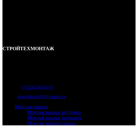
СТРОЙТЕХМОНТАЖ
Ремонт и строительство крыш в Ростове-на-Дону и области.
Отличные специалисты и большой опыт работы. Гарантия качества и
соблюдения сроков работ.
Адрес:
г. Ростов-на-Дону, ул. Вавилова, д. 46а
Телефон
:
+7-928-296-93-97
Почта:
montajkrovli61@yandex.ru
Монтаж крыши
Монтаж крыши коттеджа
Монтаж крыши таунхауса
Монтаж крыши гаража
Монтаж крыши мансарды
Монтаж крыши для бани