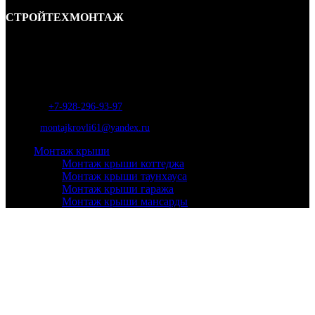
СТРОЙТЕХМОНТАЖ
Ремонт и строительство крыш в Ростове-на-Дону и области.
Отличные специалисты и большой опыт работы. Гарантия качества и
соблюдения сроков работ.
Адрес:
г. Ростов-на-Дону, ул. Вавилова, д. 46а
Телефон
:
+7-928-296-93-97
Почта:
montajkrovli61@yandex.ru
Монтаж крыши
Монтаж крыши коттеджа
Монтаж крыши таунхауса
Монтаж крыши гаража
Монтаж крыши мансарды
Монтаж крыши для бани
Монтаж кровли
Мягкой
Металлочерепица
Ондулин
Профнастил
Натуральной