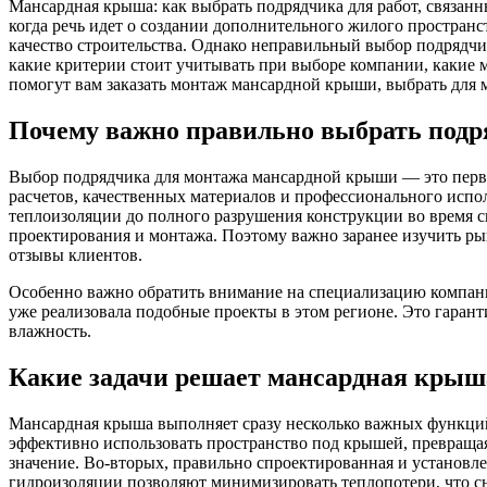
Мансардная крыша: как выбрать подрядчика для работ, связан
когда речь идет о создании дополнительного жилого пространст
качество строительства. Однако неправильный выбор подрядчи
какие критерии стоит учитывать при выборе компании, какие м
помогут вам заказать монтаж мансардной крыши, выбрать для 
Почему важно правильно выбрать под
Выбор подрядчика для монтажа мансардной крыши — это первы
расчетов, качественных материалов и профессионального испо
теплоизоляции до полного разрушения конструкции во время с
проектирования и монтажа. Поэтому важно заранее изучить ры
отзывы клиентов.
Особенно важно обратить внимание на специализацию компании
уже реализовала подобные проекты в этом регионе. Это гарант
влажность.
Какие задачи решает мансардная крыш
Мансардная крыша выполняет сразу несколько важных функций
эффективно использовать пространство под крышей, превращая
значение. Во-вторых, правильно спроектированная и установл
гидроизоляции позволяют минимизировать теплопотери, что с