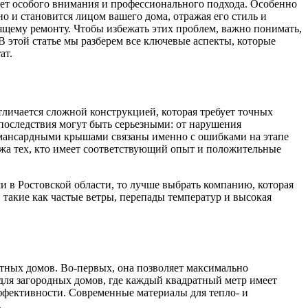
ует особого внимания и профессионального подхода. Особенно
о и становится лицом вашего дома, отражая его стиль и
ящему ремонту. Чтобы избежать этих проблем, важно понимать,
В этой статье мы разберем все ключевые аспекты, которые
ат.
ичается сложной конструкцией, которая требует точных
 последствия могут быть серьезными: от нарушения
с мансардными крышами связаны именно с ошибками на этапе
ажа тех, кто имеет соответствующий опыт и положительные
 в Ростовской области, то лучше выбрать компанию, которая
 такие как частые ветры, перепады температур и высокая
тных домов. Во-первых, она позволяет максимально
для загородных домов, где каждый квадратный метр имеет
ффективности. Современные материалы для тепло- и
.