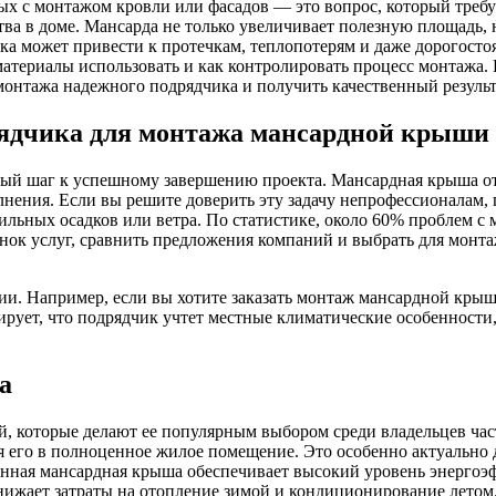
ных с монтажом кровли или фасадов — это вопрос, который треб
ва в доме. Мансарда не только увеличивает полезную площадь, н
ка может привести к протечкам, теплопотерям и даже дорогосто
атериалы использовать и как контролировать процесс монтажа. 
монтажа надежного подрядчика и получить качественный результ
рядчика для монтажа мансардной крыши
й шаг к успешному завершению проекта. Мансардная крыша отл
лнения. Если вы решите доверить эту задачу непрофессионалам,
ильных осадков или ветра. По статистике, около 60% проблем 
нок услуг, сравнить предложения компаний и выбрать для монт
. Например, если вы хотите заказать монтаж мансардной крыши
ирует, что подрядчик учтет местные климатические особенности,
а
, которые делают ее популярным выбором среди владельцев час
 его в полноценное жилое помещение. Это особенно актуально 
енная мансардная крыша обеспечивает высокий уровень энергоэ
нижает затраты на отопление зимой и кондиционирование летом