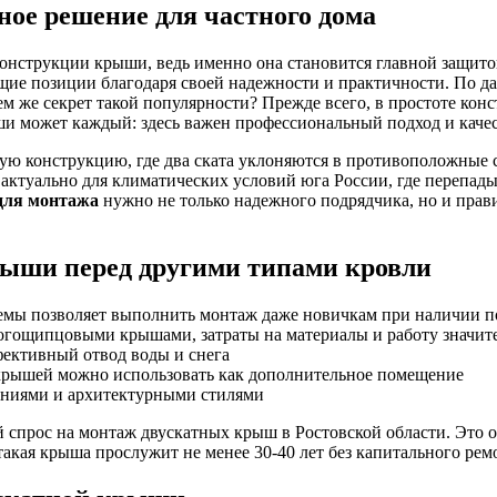
ое решение для частного дома
 конструкции крыши, ведь именно она становится главной защи
ие позиции благодаря своей надежности и практичности. По да
м же секрет такой популярности? Прежде всего, в простоте кон
и может каждый: здесь важен профессиональный подход и каче
ую конструкцию, где два ската уклоняются в противоположные 
 актуально для климатических условий юга России, где перепад
для монтажа
нужно не только надежного подрядчика, но и прав
ыши перед другими типами кровли
темы позволяет выполнить монтаж даже новичкам при наличии 
гощипцовыми крышами, затраты на материалы и работу значит
ективный отвод воды и снега
крышей можно использовать как дополнительное помещение
ениями и архитектурными стилями
прос на монтаж двускатных крыш в Ростовской области. Это об
кая крыша прослужит не менее 30-40 лет без капитального рем