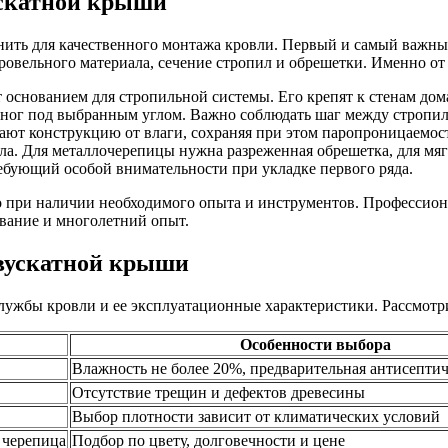
ускатной крыши
нить для качественного монтажа кровли. Первый и самый важный
ровельного материала, сечение стропил и обрешетки. Именно от 
 основанием для стропильной системы. Его крепят к стенам до
ног под выбранным углом. Важно соблюдать шаг между стропилам
т конструкцию от влаги, сохраняя при этом паропроницаемост
ла. Для металлочерепицы нужна разреженная обрешетка, для мяг
бующий особой внимательности при укладке первого ряда.
о при наличии необходимого опыта и инструментов. Профессион
ование и многолетний опыт.
двускатной крыши
службы кровли и ее эксплуатационные характеристики. Рассмот
Особенности выбора
Влажность не более 20%, предварительная антисептич
Отсутствие трещин и дефектов древесины
Выбор плотности зависит от климатических условий
 черепица
Подбор по цвету, долговечности и цене