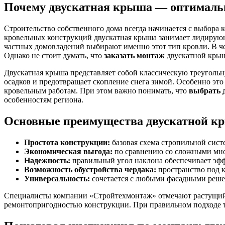
Почему двускатная крыша — оптимальн
Строительство собственного дома всегда начинается с выбора
кровельных конструкций двускатная крыша занимает лидирующ
частных домовладений выбирают именно этот тип кровли. В че
Однако не стоит думать, что
заказать монтаж
двускатной крыш
Двускатная крыша представляет собой классическую треугольн
осадков и предотвращает скопление снега зимой. Особенно это
кровельным работам. При этом важно понимать, что
выбрать 
особенностям региона.
Основные преимущества двускатной кр
Простота конструкции:
базовая схема стропильной сис
Экономическая выгода:
по сравнению со сложными мно
Надежность:
правильный угол наклона обеспечивает эфф
Возможность обустройства чердака:
пространство под 
Универсальность:
сочетается с любыми фасадными реш
Специалисты компании «Стройтехмонтаж» отмечают растущий с
ремонтопригодностью конструкции. При правильном подходе та