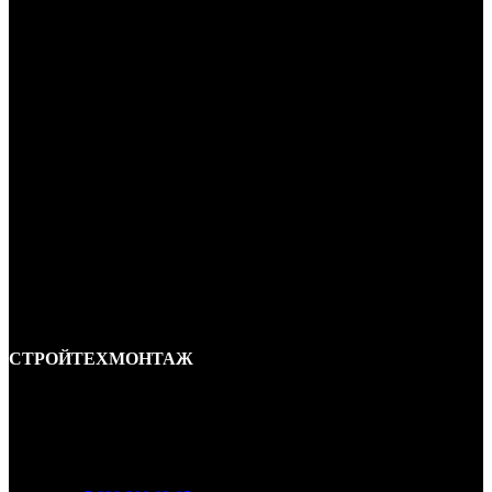
СТРОЙТЕХМОНТАЖ
Ремонт и строительство крыш в Ростове-на-Дону и области.
Отличные специалисты и большой опыт работы. Гарантия качества и
соблюдения сроков работ.
Адрес:
г. Ростов-на-Дону, ул. Вавилова, д. 46а