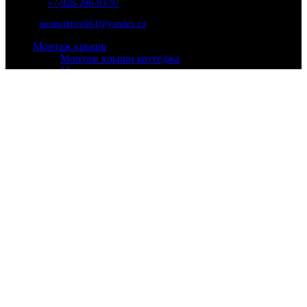
Телефон
:
+7-928-296-93-97
Почта:
montajkrovli61@yandex.ru
Монтаж крыши
Монтаж крыши коттеджа
Монтаж крыши таунхауса
Монтаж крыши гаража
Монтаж крыши мансарды
Монтаж крыши для бани
Монтаж кровли
Мягкой
Металлочерепица
Ондулин
Профнастил
Натуральной
Кровельные работы
Ремонт кровли
Утепление крыши
Установка окон
Очистка кровли
Установка лестниц