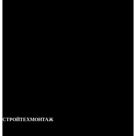
СТРОЙТЕХМОНТАЖ
Ремонт и строительство крыш в Ростове-на-Дону и области.
Отличные специалисты и большой опыт работы. Гарантия качества и