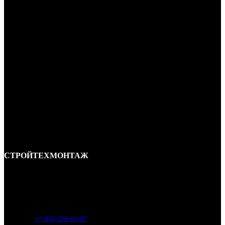
СТРОЙТЕХМОНТАЖ
Ремонт и строительство крыш в Ростове-на-Дону и области.
Отличные специалисты и большой опыт работы. Гарантия качества и
соблюдения сроков работ.
Адрес:
г. Ростов-на-Дону, ул. Вавилова, д. 46а
Телефон
:
+7-928-296-93-97