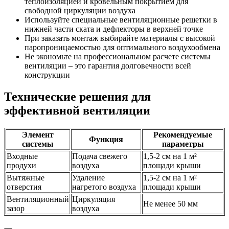
теплоизоляцией и кровельным покрытием для
свободной циркуляции воздуха
Используйте специальные вентиляционные решетки в
нижней части ската и дефлекторы в верхней точке
При заказать монтаж выбирайте материалы с высокой
паропроницаемостью для оптимального воздухообмена
Не экономьте на профессиональном расчете системы
вентиляции – это гарантия долговечности всей
конструкции
Технические решения для
эффективной вентиляции
Элемент
Рекомендуемые
Функция
системы
параметры
Входные
Подача свежего
1,5-2 см на 1 м²
продухи
воздуха
площади крыши
Вытяжные
Удаление
1,5-2 см на 1 м²
отверстия
нагретого воздуха
площади крыши
Вентиляционный
Циркуляция
Не менее 50 мм
зазор
воздуха