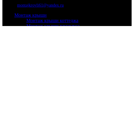
Почта:
montajkrovli61@yandex.ru
Монтаж крыши
Монтаж крыши коттеджа
Монтаж крыши таунхауса
Монтаж крыши гаража
Монтаж крыши мансарды
Монтаж крыши для бани
Монтаж кровли
Мягкой
Металлочерепица
Ондулин
Профнастил
Натуральной
Кровельные работы
Ремонт кровли
Утепление крыши
Установка окон
Очистка кровли
Установка лестниц
Информация