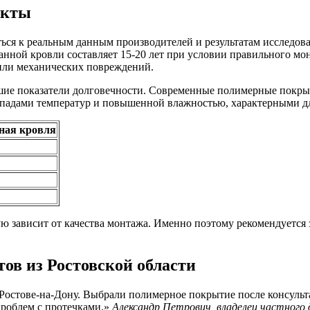
акты
ться к реальным данным производителей и результатам исследо
нной кровли составляет 15-20 лет при условии правильного мон
 или механических повреждений.
шие показатели долговечности. Современные полимерные покры
репадами температур и повышенной влажностью, характерными дл
ная кровля
ю зависит от качества монтажа. Именно поэтому рекомендуется
ов из Ростовской области
Ростове-на-Дону. Выбрали полимерное покрытие после консульт
проблем с протечками.»
Александр Петрович, владелец частного 