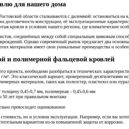
влю для вашего дома
Ростовской области сталкиваются с дилеммой: остановиться на 
 долговечность конструкции, её эксплуатационные характерист
нтаж кровли в условиях нашего региона, где климатические осо
листов, соединённых между собой специальным замковым способ
овреждений. Однако современный рынок предлагает два основн
тих материалов имеет свои уникальные преимущества и особенн
й и полимерной фальцевой кровлей
его проекта, необходимо разобраться в технических характерист
г/м². Это классический вариант, проверенный десятилетиями ис
имерных материалов, таких как полиэстер, пластизол или пурал
толщину 0,45-0,7 мм, полимерная – 0,45-0,6 мм
до 50 лет при правильном монтаже
ельно превосходит оцинкованное
стоимость, но и условия эксплуатации. Например, если вы хоти
чтительным вариантом из-за повышенной защиты от коррозии.