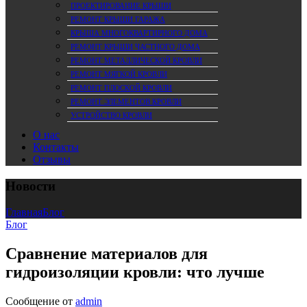
ПРОЕКТИРОВАНИЕ КРЫШИ
РЕМОНТ КРЫШИ ГАРАЖА
КРЫША МНОГОКВАРТИРНОГО ДОМА
РЕМОНТ КРЫШИ ЧАСТНОГО ДОМА
РЕМОНТ МЕТАЛЛИЧЕСКОЙ КРОВЛИ
РЕМОНТ МЯГКОЙ КРОВЛИ
РЕМОНТ ПЛОСКОЙ КРОВЛИ
РЕМОНТ ЭЛЕМЕНТОВ КРОВЛИ
УСТРОЙСТВО КРОВЛИ
О нас
Контакты
Отзывы
Новости
Главная
Блог
Блог
Сравнение материалов для
гидроизоляции кровли: что лучше
Сообщение от
admin