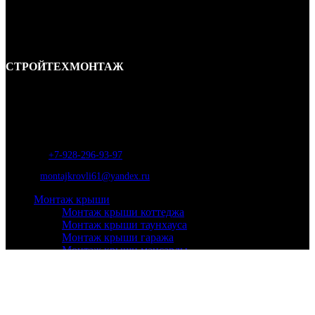
СТРОЙТЕХМОНТАЖ
Ремонт и строительство крыш в Ростове-на-Дону и области.
Отличные специалисты и большой опыт работы. Гарантия качества и
соблюдения сроков работ.
Адрес:
г. Ростов-на-Дону, ул. Вавилова, д. 46а
Телефон
:
+7-928-296-93-97
Почта:
montajkrovli61@yandex.ru
Монтаж крыши
Монтаж крыши коттеджа
Монтаж крыши таунхауса
Монтаж крыши гаража
Монтаж крыши мансарды
Монтаж крыши для бани
Монтаж кровли
Мягкой
Металлочерепица