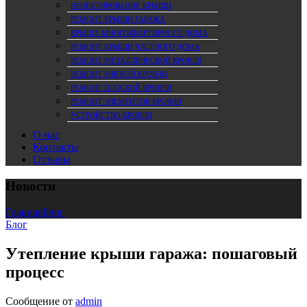
ПРОЕКТИРОВАНИЕ КРЫШИ
РЕМОНТ КРЫШИ ГАРАЖА
КРЫША МНОГОКВАРТИРНОГО ДОМА
РЕМОНТ КРЫШИ ЧАСТНОГО ДОМА
РЕМОНТ МЕТАЛЛИЧЕСКОЙ КРОВЛИ
РЕМОНТ МЯГКОЙ КРОВЛИ
РЕМОНТ ПЛОСКОЙ КРОВЛИ
РЕМОНТ ЭЛЕМЕНТОВ КРОВЛИ
УСТРОЙСТВО КРОВЛИ
О нас
Контакты
Отзывы
Новости
Главная
Блог
Блог
Утепление крыши гаража: пошаговый
процесс
Сообщение от
admin