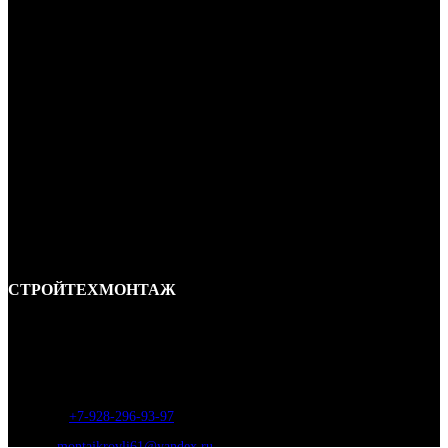
СТРОЙТЕХМОНТАЖ
Ремонт и строительство крыш в Ростове-на-Дону и области.
Отличные специалисты и большой опыт работы. Гарантия качества и
соблюдения сроков работ.
Адрес:
г. Ростов-на-Дону, ул. Вавилова, д. 46а
Телефон
:
+7-928-296-93-97
Почта:
montajkrovli61@yandex.ru