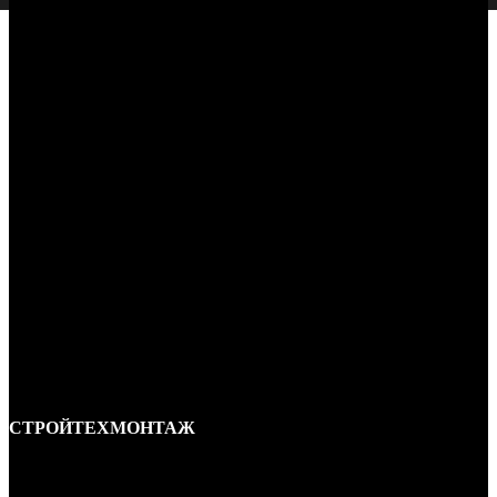
СТРОЙТЕХМОНТАЖ
Ремонт и строительство крыш в Ростове-на-Дону и области.
Отличные специалисты и большой опыт работы. Гарантия качества и