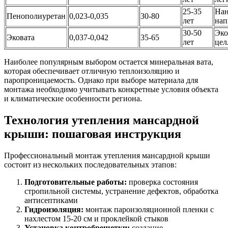
25-35
Нан
Пенополиуретан
0,023-0,035
30-80
лет
нап
30-50
Эко
Эковата
0,037-0,042
35-65
лет
цел
Наиболее популярным выбором остается минеральная вата,
которая обеспечивает отличную теплоизоляцию и
паропроницаемость. Однако при выборе материала для
монтажа необходимо учитывать конкретные условия объекта
и климатические особенности региона.
Технология утепления мансардной
крыши: пошаговая инструкция
Профессиональный монтаж утепления мансардной крыши
состоит из нескольких последовательных этапов:
Подготовительные работы:
проверка состояния
стропильной системы, устранение дефектов, обработка
антисептиками
Гидроизоляция:
монтаж пароизоляционной пленки с
нахлестом 15-20 см и проклейкой стыков
Установка контробрешетки:
создание