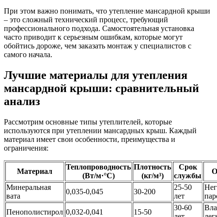
При этом важно понимать, что утепление мансардной крыши
– это сложный технический процесс, требующий
профессионального подхода. Самостоятельная установка
часто приводит к серьезным ошибкам, которые могут
обойтись дороже, чем заказать монтаж у специалистов с
самого начала.
Лучшие материалы для утепления
мансардной крыши: сравнительный
анализ
Рассмотрим основные типы утеплителей, которые
используются при утеплении мансардных крыш. Каждый
материал имеет свои особенности, преимущества и
ограничения:
Теплопроводность
Плотность
Срок
Материал
О
(Вт/м·°C)
(кг/м³)
службы
Минеральная
25-50
Нег
0,035-0,045
30-200
вата
лет
пар
30-60
Вла
Пенополистирол
0,032-0,041
15-50
лет
лег