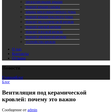
ПРОЕКТИРОВАНИЕ КРЫШИ
РЕМОНТ КРЫШИ ГАРАЖА
КРЫША МНОГОКВАРТИРНОГО ДОМА
РЕМОНТ КРЫШИ ЧАСТНОГО ДОМА
РЕМОНТ МЕТАЛЛИЧЕСКОЙ КРОВЛИ
РЕМОНТ МЯГКОЙ КРОВЛИ
РЕМОНТ ПЛОСКОЙ КРОВЛИ
РЕМОНТ ЭЛЕМЕНТОВ КРОВЛИ
УСТРОЙСТВО КРОВЛИ
О нас
Контакты
Отзывы
Новости
Главная
Блог
Блог
Вентиляция под керамической
кровлей: почему это важно
Сообщение от
admin