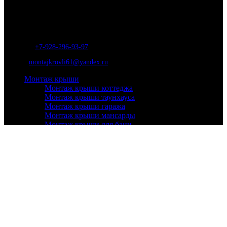
Ремонт и строительство крыш в Ростове-на-Дону и области.
Отличные специалисты и большой опыт работы. Гарантия качества и
соблюдения сроков работ.
Адрес:
г. Ростов-на-Дону, ул. Вавилова, д. 46а
Телефон
:
+7-928-296-93-97
Почта:
montajkrovli61@yandex.ru
Монтаж крыши
Монтаж крыши коттеджа
Монтаж крыши таунхауса
Монтаж крыши гаража
Монтаж крыши мансарды
Монтаж крыши для бани
Монтаж кровли
Мягкой
Металлочерепица
Ондулин
Профнастил
Натуральной
Кровельные работы
Ремонт кровли
Утепление крыши